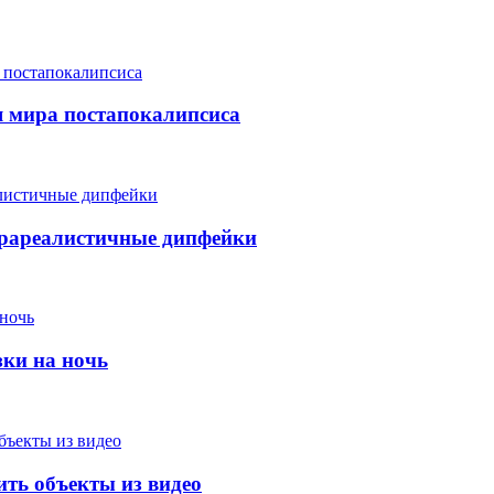
я мира постапокалипсиса
трареалистичные дипфейки
зки на ночь
ить объекты из видео