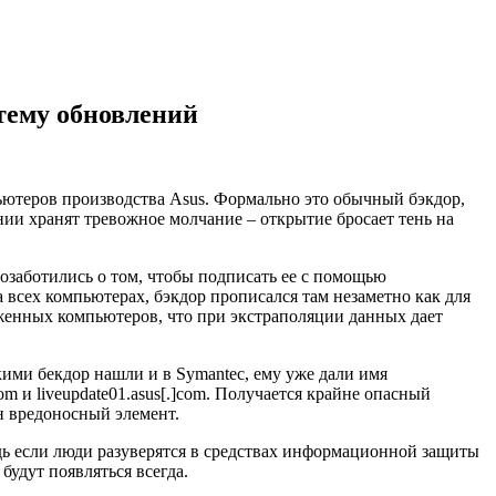
тему обновлений
ьютеров производства Asus. Формально это обычный бэкдор,
нии хранят тревожное молчание – открытие бросает тень на
озаботились о том, чтобы подписать ее с помощью
всех компьютерах, бэкдор прописался там незаметно как для
аженных компьютеров, что при экстраполяции данных дает
ими бекдор нашли и в Symantec, ему уже дали имя
m и liveupdate01.asus[.]com. Получается крайне опасный
н вредоносный элемент.
дь если люди разуверятся в средствах информационной защиты
 будут появляться
всегда.