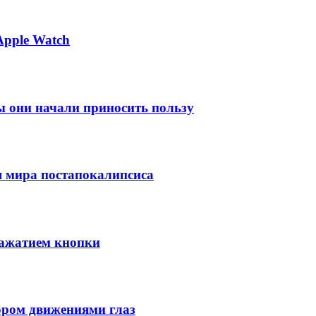
pple Watch
бы они начали приносить пользу
я мира постапокалипсиса
нажатием кнопки
ором движениями глаз