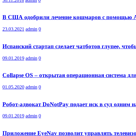
30.11.2018
admin
0
В США одобрили лечение кошмаров с помощью A
23.03.2021
admin
0
Испанский стартап сделает чатботов глупее, что
09.01.2019
admin
0
Collapse OS – открытая операционная система дл
01.05.2020
admin
0
Робот-адвокат DoNotPay подает иск в суд одним 
09.01.2019
admin
0
Приложение EyeNav позволит управлять телевиз