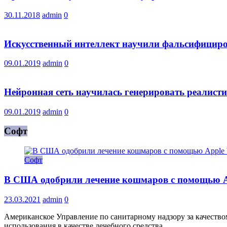
30.11.2018
admin
0
Искусственный интеллект научили фальсифициро
09.01.2019
admin
0
Нейронная сеть научилась генерировать реалис
09.01.2019
admin
0
Софт
Софт
В США одобрили лечение кошмаров с помощью A
23.03.2021
admin
0
Американское Управление по санитарному надзору за качест
использования в качестве лечебного средства.