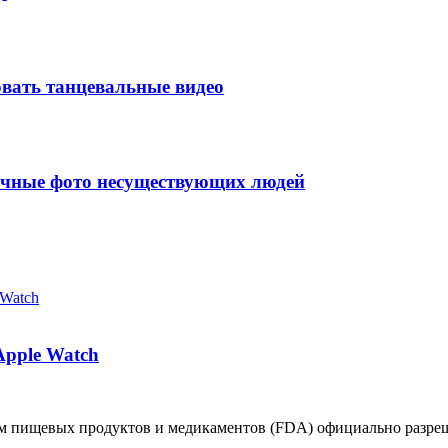
вать танцевальные видео
тичные фото несуществующих людей
pple Watch
вом пищевых продуктов и медикаментов (FDA) официально разр