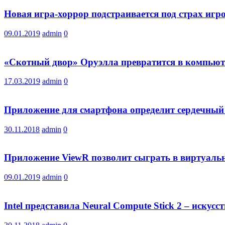
Новая игра-хоррор подстраивается под страх игр
09.01.2019
admin
0
«Скотный двор» Оруэлла превратится в компьют
17.03.2019
admin
0
Приложение для смартфона определит сердечный
30.11.2018
admin
0
Приложение ViewR позволит сыграть в виртуальн
09.01.2019
admin
0
Intel представила Neural Compute Stick 2 – искус