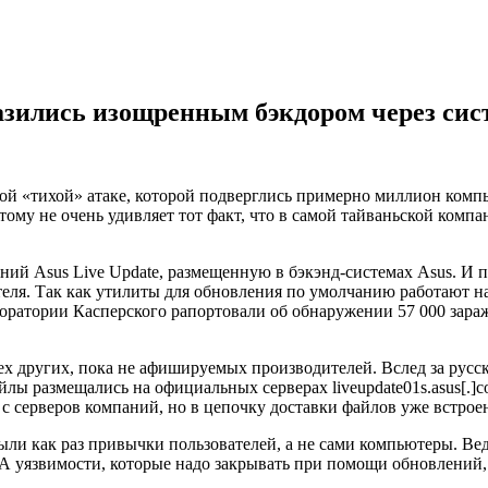
азились изощренным бэкдором через сис
ой «тихой» атаке, которой подверглись примерно миллион комп
ому не очень удивляет тот факт, что в самой тайваньской компа
ий Asus Live Update, размещенную в бэкэнд-системах Asus. И п
ля. Так как утилиты для обновления по умолчанию работают на 
аборатории Касперского рапортовали об обнаружении 57 000 зар
 других, пока не афишируемых производителей. Вслед за русск
ы размещались на официальных серверах liveupdate01s.asus[.]co
с серверов компаний, но в цепочку доставки файлов уже встрое
ыли как раз привычки пользователей, а не сами компьютеры. Ве
 А уязвимости, которые надо закрывать при помощи обновлений,