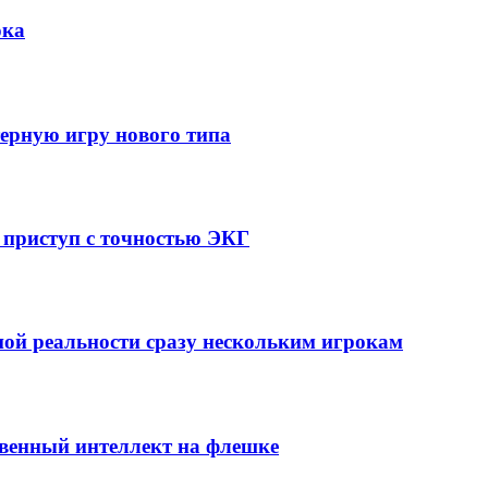
ока
ерную игру нового типа
 приступ с точностью ЭКГ
ой реальности сразу нескольким игрокам
ственный интеллект на флешке