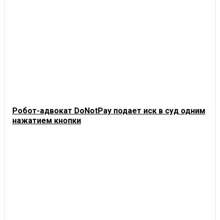
Робот-адвокат DoNotPay подает иск в суд одним
нажатием кнопки