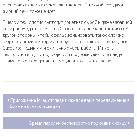
распознаванием на фоне тела танцора. О точной передачи
эмоций речи тоже не идет.
В целом технология выглядит донельзя сырой и даже забавной,
если рассуждать о реальной подделке танцевальных видео. А, с
другой стороны, чтобы сфальсифицировать такое сложно
видео старыми методами, требуется несколько рабочих дней.
Здесь же – один ИИ и считанные часы работы. И пусть
технология вряд ли подойдет для подделки улик, она найдет
применение в создании анимации и в кинематографе.
Post navigation
Приложение Miles отследит каждое ваше передвижение в
обмен на бонусы и скидки
Время паролей бесповоротно подходит к концу