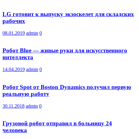
LG готовит к выпуску экзоскелет для складских
рабочих
08.01.2019
admin
0
Робот Blue — живые руки для искусственного
интеллекта
14.04.2019
admin
0
Робот Spot от Boston Dynamics получил первую
реальную работу
30.11.2018
admin
0
Грузовой робот отправил в больницу 24
человека