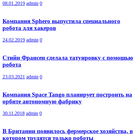
08.01.2019
admin
0
Компания Sphero выпустила специального
робота для хакеров
24.02.2019
admin
0
Стийн Франсен сделала татуировку с помощью
робота
23.03.2021
admin
0
Компания Space Tango планирует построить на
орбите автономную фабрику
30.11.2018
admin
0
В Британии появилось фермерское хозяйства, в
котором трудятся только роботы